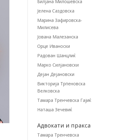
Билјана Милошевска
Јелена Саздовска
Марина Зафировска-
Милисева
Јована Малезанска
Орце Иваноски
Радован Шанцлиќ
Марко Силјановски
Дејан Дејановски
Викторија Трпеновска
Велковска
Тамара Тренчевска Гајиќ
Наташа Зечевиќ
Адвокати и пракса
Тамара Тренчевска