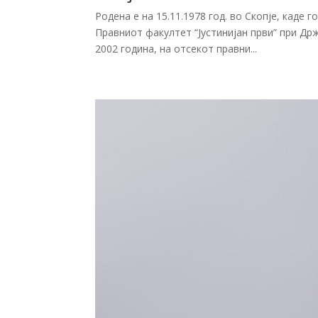
Родена е на 15.11.1978 год. во Скопје, каде
Правниот факултет “Јустинијан први” при Др
2002 година, на отсекот правни...