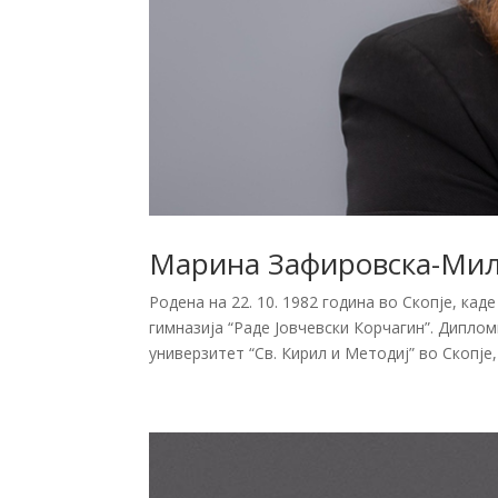
Марина Зафировска-Мил
Родена на 22. 10. 1982 година во Скопје, к
гимназија “Раде Јовчевски Корчагин”. Дипло
универзитет “Св. Кирил и Методиј” во Скопје,