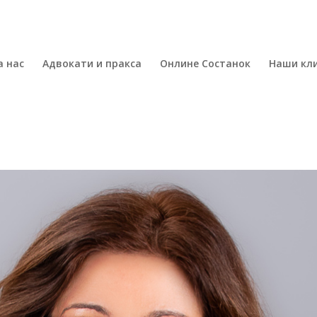
а нас
Адвокати и пракса
Онлине Состанок
Наши кл