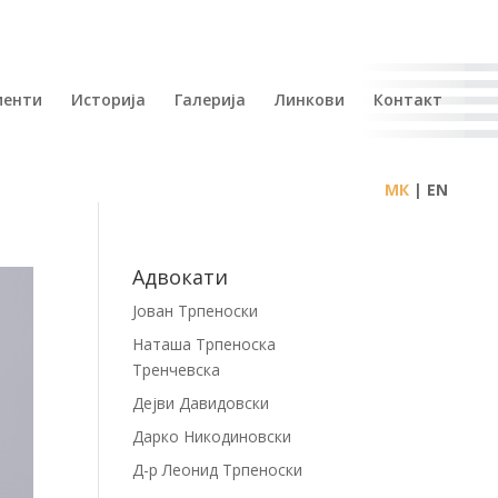
иенти
Историја
Галерија
Линкови
Контакт
| EN
Адвокати
Јован Трпеноски
Наташа Трпеноска
Тренчевска
Дејви Давидовски
Дарко Никодиновски
Д-р Леонид Трпеноски