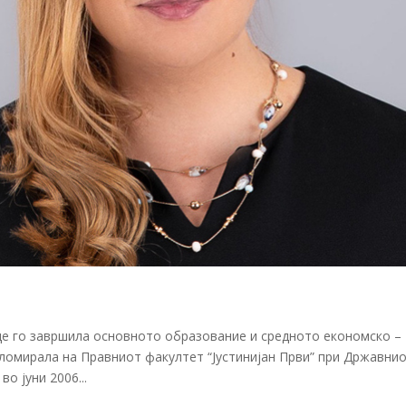
каде го завршила основното образование и средното економско –
пломирала на Правниот факултет “Јустинијан Први” при Државни
во јуни 2006...