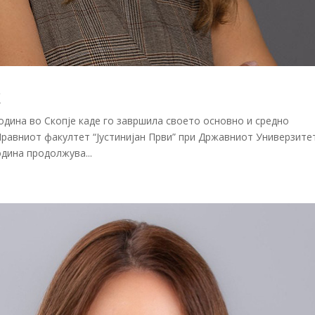
ќ
одина во Скопје каде го завршила своето основно и средно
Правниот факултет “Јустинијан Први” при Државниот Универзите
одина продолжува...