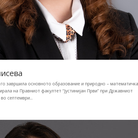
исева
аде го завршила основното образование и природно – математичк
мирала на Правниот факултет “Јустинијан Први” при Државниот
 во септември...