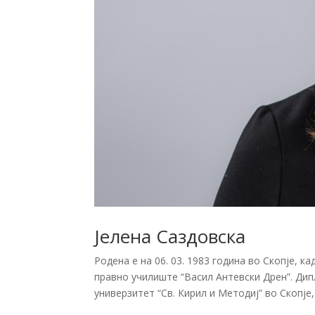
Јелена Саздовска
Родена е на 06. 03. 1983 година во Скопје, 
правно училиште “Васил Антевски Дрен”. Ди
универзитет “Св. Кирил и Методиј” во Скопје, 