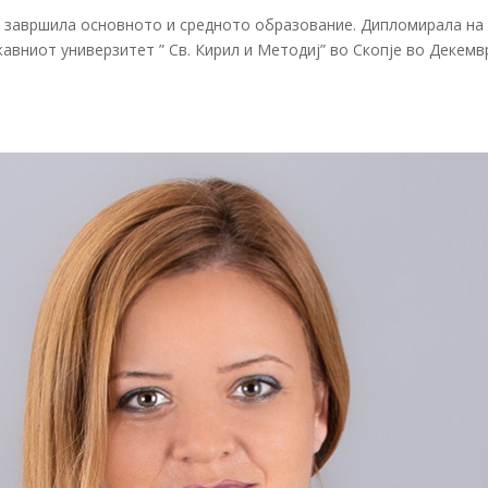
 го завршила основното и средното образование. Дипломирала на
жавниот универзитет ” Св. Кирил и Методиј” во Скопје во Декемв