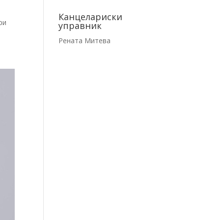
Канцелариски
ри
управник
Рената Митева