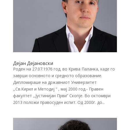
Дејан Дејановски
Роден на 27.07.1976 год. во Крива Паланка, каде го
заврши основното и средното образование.
Дипломираше на државниот Универзитет
,,Св.Кирил и Методиј “ , мај 2000 год.- Правен
факултет ,,Јустинијан Први” Скопје. Во октомври
2013 положи правосуден испит. Од 2000г. до...