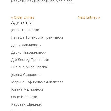
маркетинг активности во Media and...
« Older Entries
Next Entries »
Адвокати
Јован Трпеноски
Наташа Трпеноска Тренчевска
Дејви Давидовски
Дарко Никодиновски
Д-р Леонид Трпеноски
Билјана Милошевска
Јелена Саздовска
Марина Зафировска-Милисева
Јована Малезанска
Орце Иваноски
Радован Шанцлиќ