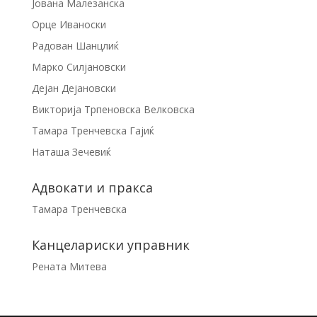
Јована Малезанска
Орце Иваноски
Радован Шанцлиќ
Марко Силјановски
Дејан Дејановски
Викторија Трпеновска Велковска
Тамара Тренчевска Гајиќ
Наташа Зечевиќ
Адвокати и пракса
Тамара Тренчевска
Канцелариски управник
Рената Митева