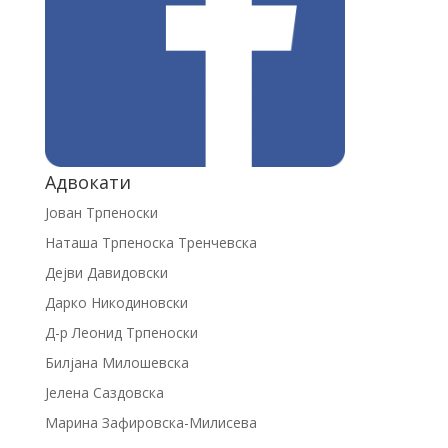
Адвокати
Јован Трпеноски
Наташа Трпеноска Тренчевска
Дејви Давидовски
Дарко Никодиновски
Д-р Леонид Трпеноски
Билјана Милошевска
Јелена Саздовска
Марина Зафировска-Милисева