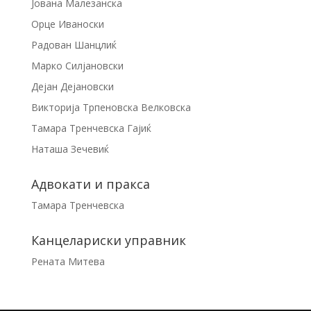
Јована Малезанска
Орце Иваноски
Радован Шанцлиќ
Марко Силјановски
Дејан Дејановски
Викторија Трпеновска Велковска
Тамара Тренчевска Гајиќ
Наташа Зечевиќ
Адвокати и пракса
Тамара Тренчевска
Канцелариски управник
Рената Митева