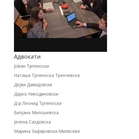
Адвокати
Јован Трпеноски
Наташа Трпеноска Тренчевска
Дејви Давидовски
Дарко Никодиновски
Д-р Леонид Трпеноски
Билјана Милошевска
Јелена Саздовска
Марина Зафировска-Милисева