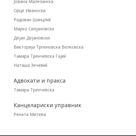
Јована Малезанска
Орце Иваноски
Радован Шанцлиќ
Марко Силјановски
Дејан Дејановски
Викторија Трпеновска Велковска
Тамара Тренчевска Гајиќ
Наташа Зечевиќ
Адвокати и пракса
Тамара Тренчевска
Канцелариски управник
Рената Митева