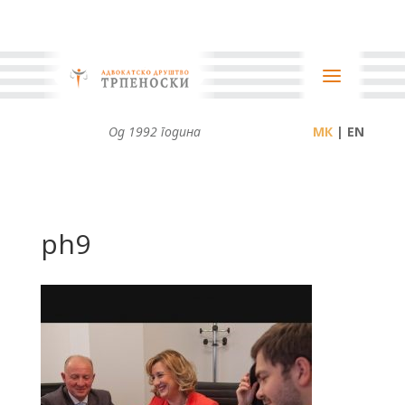
Од 1992 година
| EN
ph9