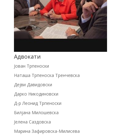
Адвокати
Јован Трпеноски
Наташа Трпеноска Тренчевска
Дејви Давидовски
Дарко Никодиновски
Д-р Леонид Трпеноски
Билјана Милошевска
Јелена Саздовска
Марина Зафировска-Милисева