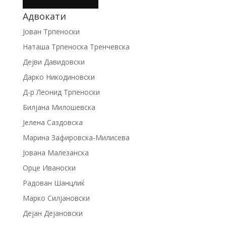
Адвокати
Јован Трпеноски
Наташа Трпеноска Тренчевска
Дејви Давидовски
Дарко Никодиновски
Д-р Леонид Трпеноски
Билјана Милошевска
Јелена Саздовска
Марина Зафировска-Милисева
Јована Малезанска
Орце Иваноски
Радован Шанцлиќ
Марко Силјановски
Дејан Дејановски