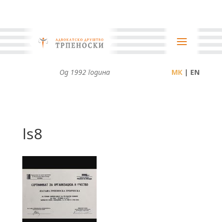
Од 1992 година
| EN
ls8