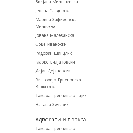
Билјана Милошевска
Јелена Саздовска
Марина Зафировска-
Милисева
Јована Малезанска
Орце Иваноски
Радован Шанцлиќ
Марко Силјановски
Дејан Дејановски
Викторија Трпеновска
Велковска
Тамара Тренчевска Гајиќ
Наташа Зечевиќ
Адвокати и пракса
Тамара Тренчевска