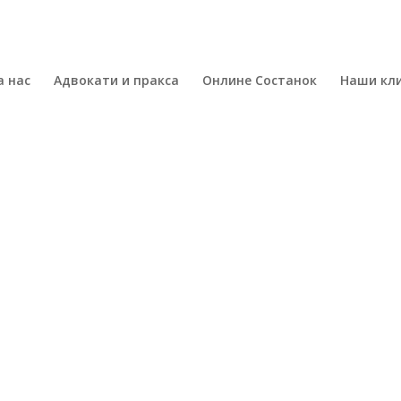
а нас
Адвокати и пракса
Онлине Состанок
Наши кл