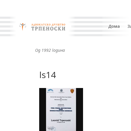
Дома
З
Од 1992 година
ls14