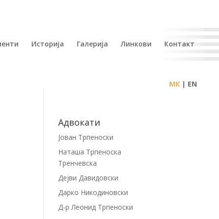
иенти
Историја
Галерија
Линкови
Контакт
| EN
Адвокати
Јован Трпеноски
Наташа Трпеноска
Тренчевска
Дејви Давидовски
Дарко Никодиновски
Д-р Леонид Трпеноски