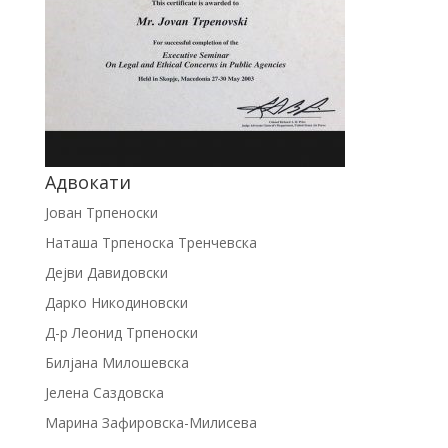
Адвокати
Јован Трпеноски
Наташа Трпеноска Тренчевска
Дејви Давидовски
Дарко Никодиновски
Д-р Леонид Трпеноски
Билјана Милошевска
Јелена Саздовска
Марина Зафировска-Милисева