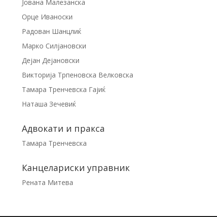
Јована Малезанска
Орце Иваноски
Радован Шанцлиќ
Марко Силјановски
Дејан Дејановски
Викторија Трпеновска Велковска
Тамара Тренчевска Гајиќ
Наташа Зечевиќ
Адвокати и пракса
Тамара Тренчевска
Канцелариски управник
Рената Митева