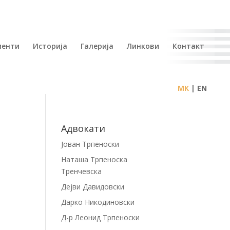
иенти
Историја
Галерија
Линкови
Контакт
| EN
Адвокати
Јован Трпеноски
Наташа Трпеноска
Тренчевска
Дејви Давидовски
Дарко Никодиновски
Д-р Леонид Трпеноски