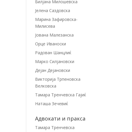
Билјана Милошевска
Јелена Саздовска
Марина Зафировска-
Милисева
Јована Малезанска
Орце Иваноски
Радован Шанцлиќ
Марко Силјановски
Дејан Дејановски
Викторија Трпеновска
Велковска
Тамара Тренчевска Гајиќ
Наташа Зечевиќ
Адвокати и пракса
Тамара Тренчевска