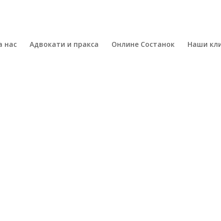
а нас
Адвокати и пракса
Онлине Состанок
Наши кл