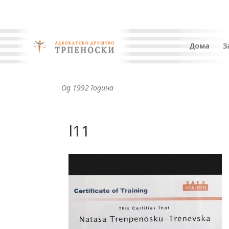
Дома
З
Од 1992 година
l11