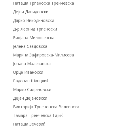
Наташа Трпеноска Тренчевска
Дејви Давидовски
Дарко Никодиновски
Д-р Леонид Трпеноски
Билјана Милошевска
Јелена Саздовска
Марина Зафировска-Милисева
Јована Малезанска
Орце Иваноски
Радован Шанцлиќ
Марко Силјановски
Дејан Дејановски
Викторија Трпеновска Велковска
Тамара Тренчевска Гајиќ
Наташа Зечевиќ