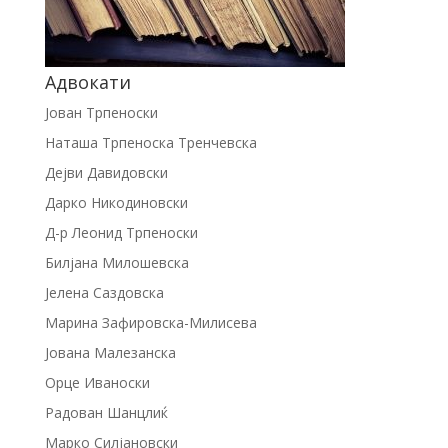
Адвокати
Јован Трпеноски
Наташа Трпеноска Тренчевска
Дејви Давидовски
Дарко Никодиновски
Д-р Леонид Трпеноски
Билјана Милошевска
Јелена Саздовска
Марина Зафировска-Милисева
Јована Малезанска
Орце Иваноски
Радован Шанцлиќ
Марко Силјановски