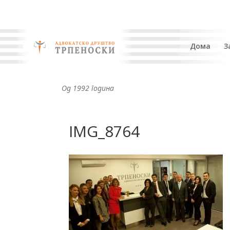
Дома
З
Од 1992 година
IMG_8764