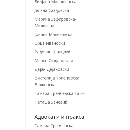
Билјана Милошевска
Јелена Саздовска
Марина Зафировска-
Милисева
Јована Малезанска
Орце Иваноски
Радован Шанцлиќ
Марко Силјановски
Дејан Дејановски
Викторија Трпеновска
Велковска
Тамара Тренчевска Гајиќ
Наташа Зечевиќ
Адвокати и пракса
Тамара Тренчевска