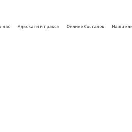
а нас
Адвокати и пракса
Онлине Состанок
Наши кл