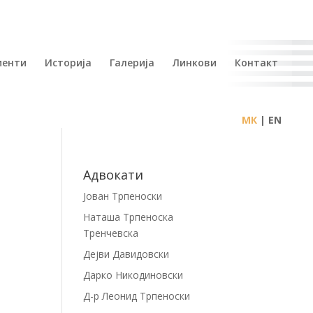
иенти
Историја
Галерија
Линкови
Контакт
| EN
Адвокати
Јован Трпеноски
Наташа Трпеноска
Тренчевска
Дејви Давидовски
Дарко Никодиновски
Д-р Леонид Трпеноски