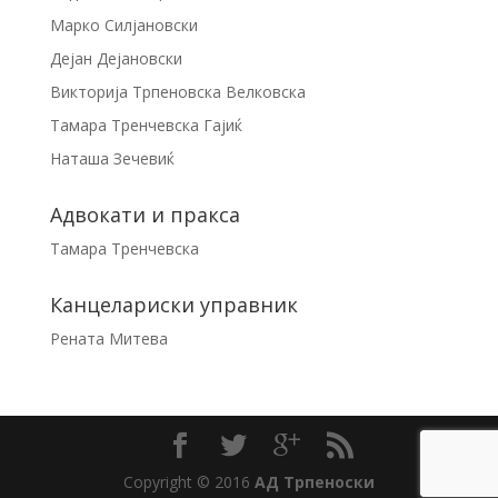
Марко Силјановски
Дејан Дејановски
Викторија Трпеновска Велковска
Тамара Тренчевска Гајиќ
Наташа Зечевиќ
Адвокати и пракса
Тамара Тренчевска
Канцелариски управник
Рената Митева
Copyright © 2016
АД Трпеноски