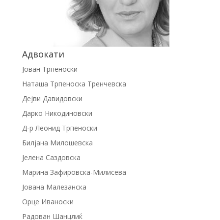
Адвокати
Јован Трпеноски
Наташа Трпеноска Тренчевска
Дејви Давидовски
Дарко Никодиновски
Д-р Леонид Трпеноски
Билјана Милошевска
Јелена Саздовска
Марина Зафировска-Милисева
Јована Малезанска
Орце Иваноски
Радован Шанцлиќ