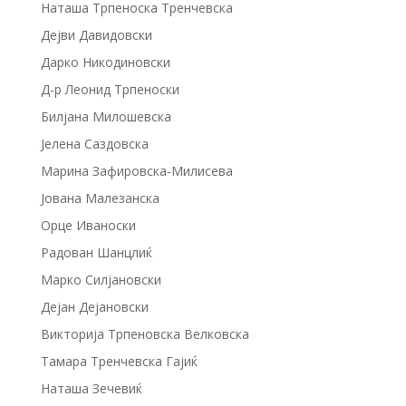
Наташа Трпеноска Тренчевска
Дејви Давидовски
Дарко Никодиновски
Д-р Леонид Трпеноски
Билјана Милошевска
Јелена Саздовска
Марина Зафировска-Милисева
Јована Малезанска
Орце Иваноски
Радован Шанцлиќ
Марко Силјановски
Дејан Дејановски
Викторија Трпеновска Велковска
Тамара Тренчевска Гајиќ
Наташа Зечевиќ