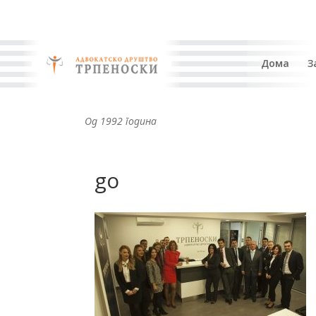
Дома
З
Од 1992 година
go