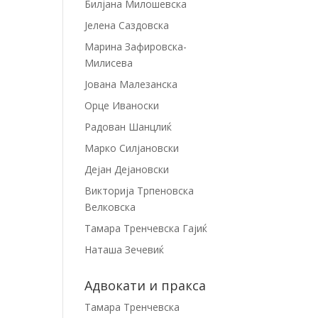
Билјана Милошевска
Јелена Саздовска
Марина Зафировска-
Милисева
Јована Малезанска
Орце Иваноски
Радован Шанцлиќ
Марко Силјановски
Дејан Дејановски
Викторија Трпеновска
Велковска
Тамара Тренчевска Гајиќ
Наташа Зечевиќ
Адвокати и пракса
Тамара Тренчевска