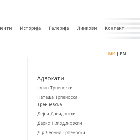
иенти
Историја
Галерија
Линкови
Контакт
| EN
Адвокати
Јован Трпеноски
Наташа Трпеноска
Тренчевска
Дејви Давидовски
Дарко Никодиновски
Д-р Леонид Трпеноски