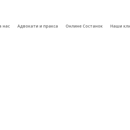
а нас
Адвокати и пракса
Онлине Состанок
Наши кл