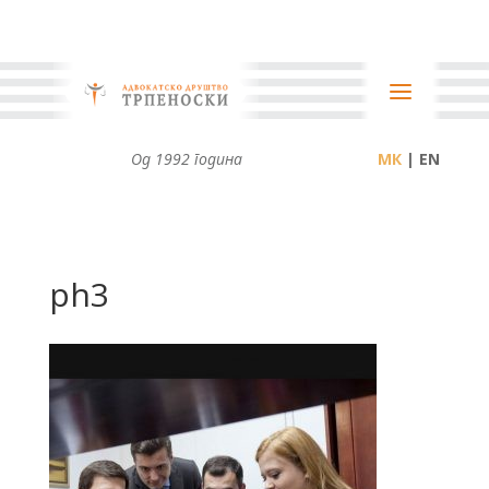
Од 1992 година
| EN
ph3