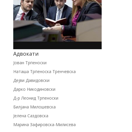
Адвокати
Јован Трпеноски
Наташа Трпеноска Тренчевска
Дејви Давидовски
Дарко Никодиновски
Д-р Леонид Трпеноски
Билјана Милошевска
Јелена Саздовска
Марина Зафировска-Милисева