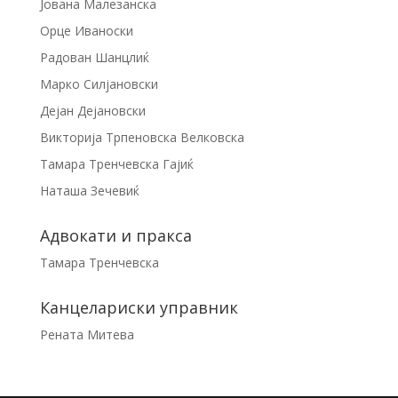
Јована Малезанска
Орце Иваноски
Радован Шанцлиќ
Марко Силјановски
Дејан Дејановски
Викторија Трпеновска Велковска
Тамара Тренчевска Гајиќ
Наташа Зечевиќ
Адвокати и пракса
Тамара Тренчевска
Канцелариски управник
Рената Митева