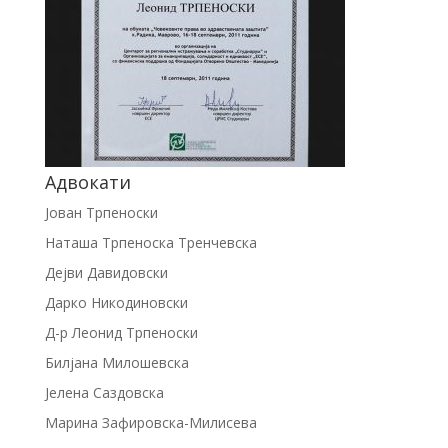
Адвокати
Јован Трпеноски
Наташа Трпеноска Тренчевска
Дејви Давидовски
Дарко Никодиновски
Д-р Леонид Трпеноски
Билјана Милошевска
Јелена Саздовска
Марина Зафировска-Милисева