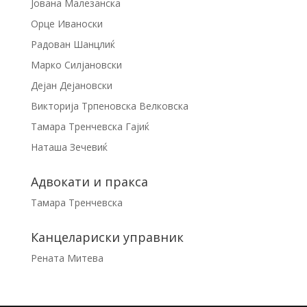
Јована Малезанска
Орце Иваноски
Радован Шанцлиќ
Марко Силјановски
Дејан Дејановски
Викторија Трпеновска Велковска
Тамара Тренчевска Гајиќ
Наташа Зечевиќ
Адвокати и пракса
Тамара Тренчевска
Канцелариски управник
Рената Митева