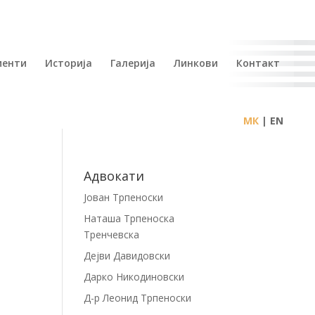
иенти
Историја
Галерија
Линкови
Контакт
| EN
Адвокати
Јован Трпеноски
Наташа Трпеноска
Тренчевска
Дејви Давидовски
Дарко Никодиновски
Д-р Леонид Трпеноски