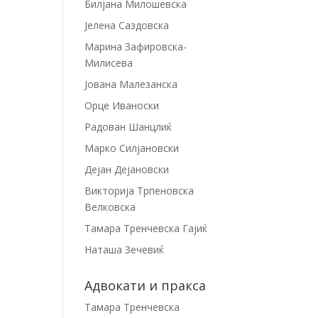
Билјана Милошевска
Јелена Саздовска
Марина Зафировска-
Милисева
Јована Малезанска
Орце Иваноски
Радован Шанцлиќ
Марко Силјановски
Дејан Дејановски
Викторија Трпеновска
Велковска
Тамара Тренчевска Гајиќ
Наташа Зечевиќ
Адвокати и пракса
Тамара Тренчевска