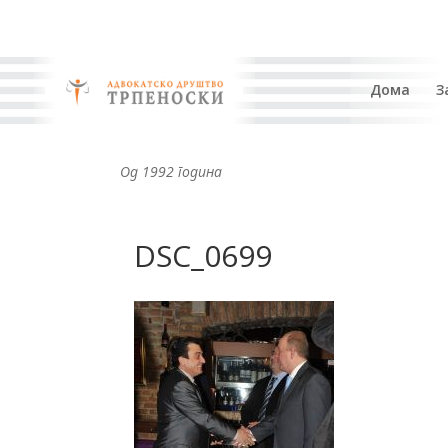
Дома
З
Од 1992 година
DSC_0699