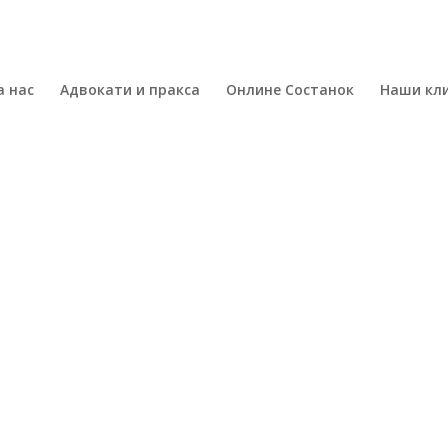
а нас
Адвокати и пракса
Онлине Состанок
Наши кл