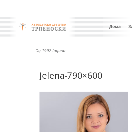
Дома
З
Од 1992 година
Jelena-790×600