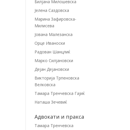
Билјана Милошевска
Јелена Саздовска
Марина Зафировска-
Милисева
Јована Малезанска
Орце Иваноски
Радован Шанцлиќ
Марко Силјановски
Дејан Дејановски
Викторија Трпеновска
Велковска
Тамара Тренчевска Гајиќ
Наташа Зечевиќ
Адвокати и пракса
Тамара Тренчевска