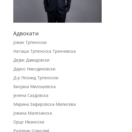
Адвокати
Јован Трпеноски
Наташа Трпеноска Тренчевска
Дејви Давидовски
Дарко Никодиновски
Д-р Леонид Трпеноски
Билјана Милошевска
Јелена Саздовска
Марина Зафировска-Милисева
Јована Малезанска
Орце Иваноски
Радован Шанцлиќ