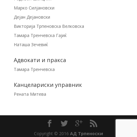
Марко Силјановски
Дејан Дејановски
Викторија Трпеновска Велковска
Тамара Тренчевска Гајиќ
Наташа Зечевиќ
Адвокати и пракса
Тамара Тренчевска
Канцелариски управник
Рената Митева
Copyright © 2016
АД Трпеноски