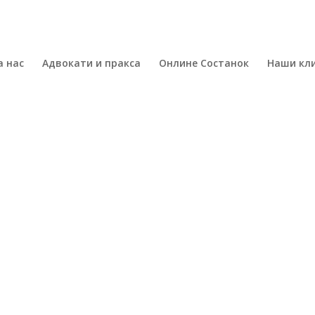
а нас
Адвокати и пракса
Онлине Состанок
Наши кл