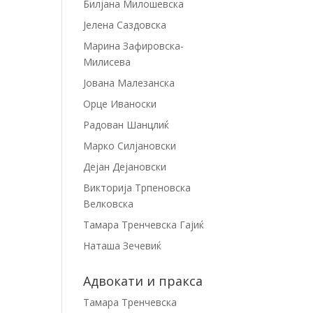
Билјана Милошевска
Јелена Саздовска
Марина Зафировска-
Милисева
Јована Малезанска
Орце Иваноски
Радован Шанцлиќ
Марко Силјановски
Дејан Дејановски
Викторија Трпеновска
Велковска
Тамара Тренчевска Гајиќ
Наташа Зечевиќ
Адвокати и пракса
Тамара Тренчевска