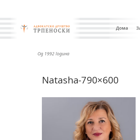
Дома
З
Од 1992 година
Natasha-790×600