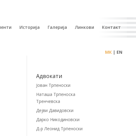
иенти
Историја
Галерија
Линкови
Контакт
| EN
Адвокати
Јован Трпеноски
Наташа Трпеноска
Тренчевска
Дејви Давидовски
Дарко Никодиновски
Д-р Леонид Трпеноски