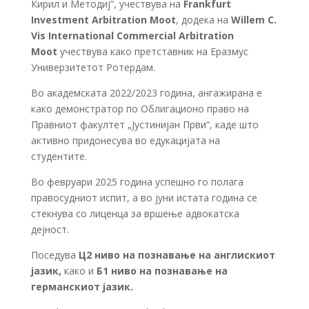
Кирил и Методиј“, учествува на
Frankfurt
Investment Arbitration Moot
, додека на
Willem C.
Vis International Commercial Arbitration
Moot
учествува како претставник на Еразмус
Универзитетот Ротердам.
Во академската 2022/2023 година, ангажирана е
како демонстратор по Облигационо право на
Правниот факултет „Јустинијан Први“, каде што
активно придонесува во едукацијата на
студентите.
Во февруари 2025 година успешно го полага
правосудниот испит, а во јуни истата година се
стекнува со лиценца за вршење адвокатска
дејност.
Поседува
Ц2 ниво на познавање на англискиот
јазик
,
како и
Б1 ниво на познавање на
германскиот јазик
.