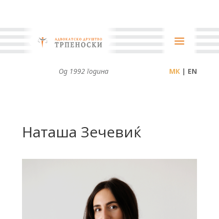
Од 1992 година
| EN
Наташа Зечевиќ