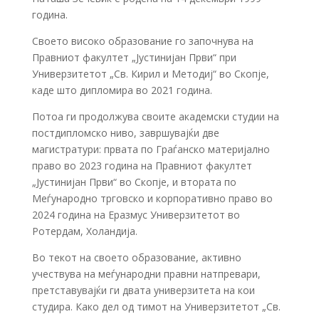
година.
Своето високо образование го започнува на
Правниот факултет „Јустинијан Први“ при
Универзитетот „Св. Кирил и Методиј“ во Скопје,
каде што дипломира во 2021 година.
Потоа ги продолжува своите академски студии на
постдипломско ниво, завршувајќи две
магистратури: првата по Граѓанско материјално
право во 2023 година
на Правниот факултет
„Јустинијан Први“ во Скопје
, и втората по
Меѓународно трговско и корпоративно право во
2024 година на Еразмус Универзитет
от
во
Ротердам, Холандија.
Во текот на своето образование, активно
учествува на меѓународни правни натпревари,
претставувајќи ги двата универзитета на кои
студира. Како дел од тимот на Универзитетот „Св.