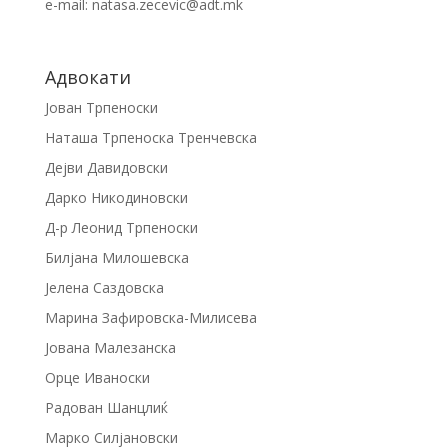
e-mail: natasa.zecevic@adt.mk
Адвокати
Јован Трпеноски
Наташа Трпеноска Тренчевска
Дејви Давидовски
Дарко Никодиновски
Д-р Леонид Трпеноски
Билјана Милошевска
Јелена Саздовска
Марина Зафировска-Милисева
Јована Малезанска
Орце Иваноски
Радован Шанцлиќ
Марко Силјановски