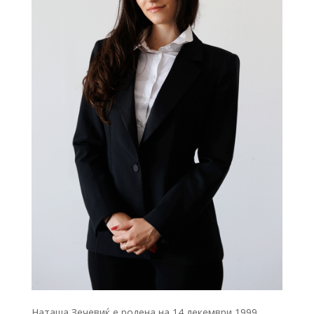
Наташа Зечевиќ
е родена на 14 декември 1999