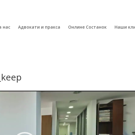
а нас
Адвокати и пракса
Онлине Состанок
Наши кл
_keep