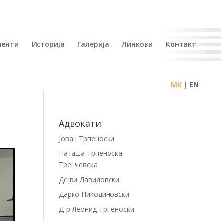
иенти
Историја
Галерија
Линкови
Контакт
| EN
Адвокати
Јован Трпеноски
Наташа Трпеноска
Тренчевска
Дејви Давидовски
Дарко Никодиновски
Д-р Леонид Трпеноски