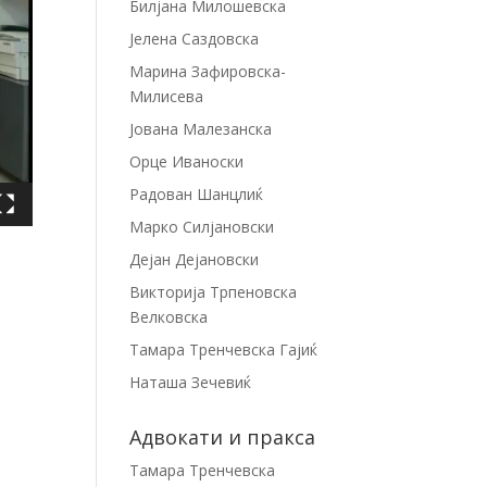
Билјана Милошевска
Јелена Саздовска
Марина Зафировска-
Милисева
Јована Малезанска
Орце Иваноски
Радован Шанцлиќ
Марко Силјановски
Дејан Дејановски
Викторија Трпеновска
Велковска
Тамара Тренчевска Гајиќ
Наташа Зечевиќ
Адвокати и пракса
Тамара Тренчевска