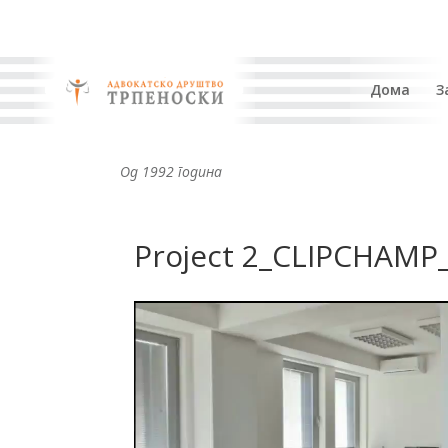
Дома
З
Од 1992 година
Project 2_CLIPCHAMP
Видео
плејер